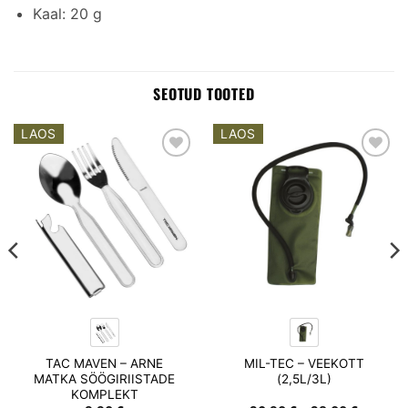
Kaal: 20 g
SEOTUD TOOTED
LAOS
LAOS
Add to
Add to
wishlist
wishlist
TAC MAVEN – ARNE
MIL-TEC – VEEKOTT
MATKA SÖÖGIRIISTADE
(2,5L/3L)
KOMPLEKT