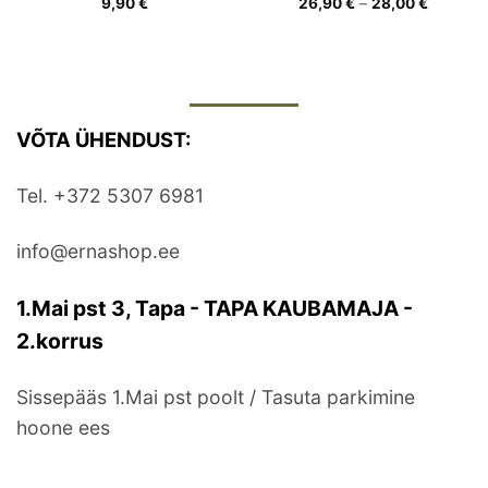
ne
Hinnava
9,90
€
26,90
€
–
28,00
€
26,90 €
kuni
.
28,00 €
VÕTA ÜHENDUST:
Tel. +372 5307 6981
info@ernashop.ee
1.Mai pst 3, Tapa - TAPA KAUBAMAJA -
2.korrus
Sissepääs 1.Mai pst poolt / Tasuta parkimine
hoone ees