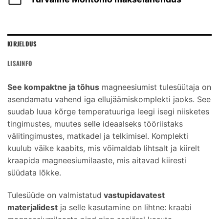
KIRJELDUS
LISAINFO
See kompaktne ja tõhus
magneesiumist tulesüütaja on
asendamatu vahend iga ellujäämiskomplekti jaoks. See
suudab luua kõrge temperatuuriga leegi isegi niisketes
tingimustes, muutes selle ideaalseks tööriistaks
välitingimustes, matkadel ja telkimisel. Komplekti
kuulub väike kaabits, mis võimaldab lihtsalt ja kiirelt
kraapida magneesiumilaaste, mis aitavad kiiresti
süüdata lõkke.
Tulesüüde on valmistatud
vastupidavatest
materjalidest
ja selle kasutamine on lihtne: kraabi