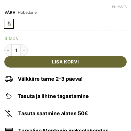
PUHASTA
VÄRV
:
Hõbedane
4 laos
TAC MAVEN - MAGNESIUM FIRE STARTER TULESÜÜTAJA ko
LISA KORVI
Välkkiire tarne 2-3 päeva!
Tasuta ja lihtne tagastamine
Tasuta saatmine alates 50€
Turvaline Montonio makselahendus