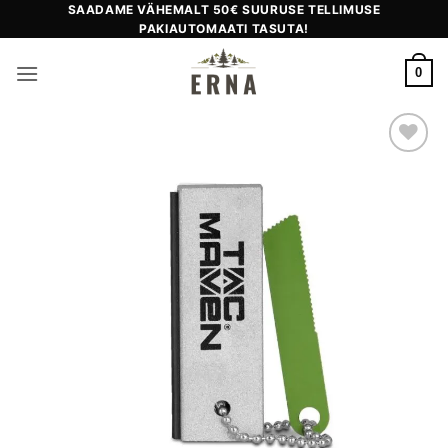
Skip
SAADAME VÄHEMALT 50€ SUURUSE TELLIMUSE
PAKIAUTOMAATI TASUTA!
to
content
0
Add to
wishlist