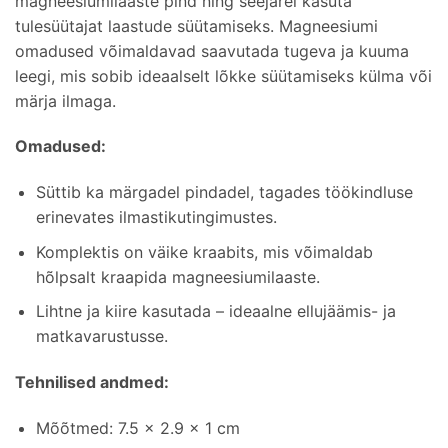
magneesiumilaaste pind ning seejärel kasuta
tulesüütajat laastude süütamiseks. Magneesiumi
omadused võimaldavad saavutada tugeva ja kuuma
leegi, mis sobib ideaalselt lõkke süütamiseks külma või
märja ilmaga.
Omadused:
Süttib ka märgadel pindadel, tagades töökindluse
erinevates ilmastikutingimustes.
Komplektis on väike kraabits, mis võimaldab
hõlpsalt kraapida magneesiumilaaste.
Lihtne ja kiire kasutada – ideaalne ellujäämis- ja
matkavarustusse.
Tehnilised andmed:
Mõõtmed: 7.5 x 2.9 x 1 cm