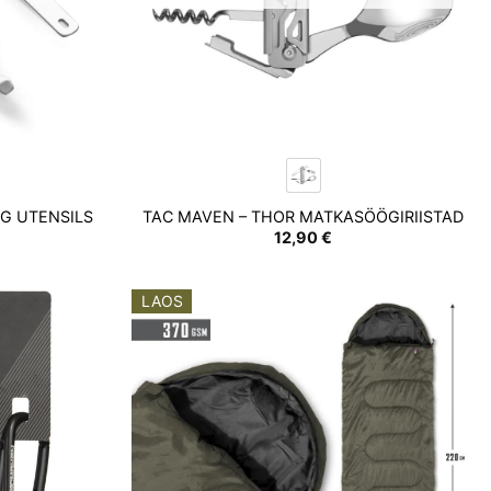
G UTENSILS
TAC MAVEN – THOR MATKASÖÖGIRIISTAD
12,90
€
LAOS
Add to
Add to
wishlist
wishlist