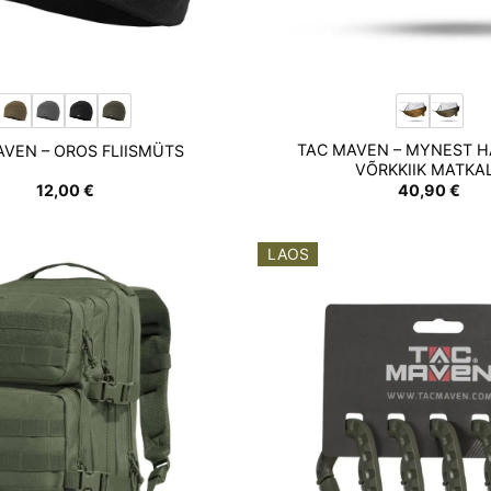
TAC MAVEN – MYNEST 
AVEN – OROS FLIISMÜTS
VÕRKKIIK MATKA
12,00
€
40,90
€
LAOS
Add to
wishlist