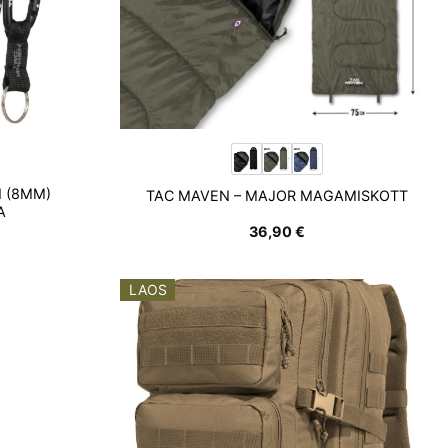
N (8MM)
TAC MAVEN – MAJOR MAGAMISKOTT
A
36,90
€
LAOS
Add to
Add to
wishlist
wishlist