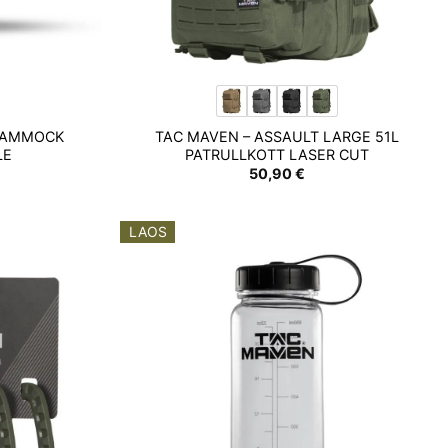
HAMMOCK
TAC MAVEN – ASSAULT LARGE 51L
LE
PATRULLKOTT LASER CUT
50,90
€
LAOS
Add to
Add to
wishlist
wishlist