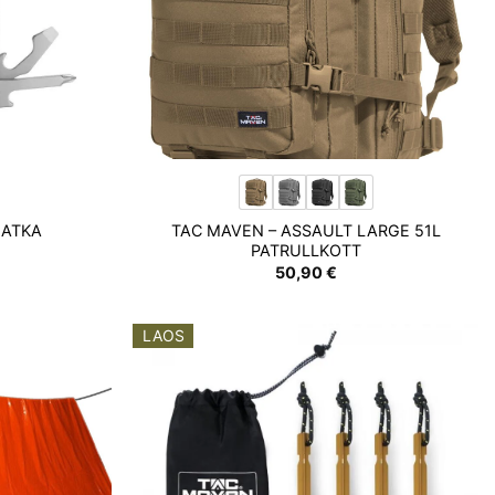
MATKA
TAC MAVEN – ASSAULT LARGE 51L
PATRULLKOTT
50,90
€
LAOS
Add to
Add to
wishlist
wishlist