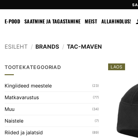
Skip
SA
to
content
E-POOD
SAATMINE JA TAGASTAMINE
MEIST
ALLAHINDLUS!
ESILEHT
/
BRANDS
/
TAC-MAVEN
TOOTEKATEGOORIAD
LAOS
Kingiideed meestele
(23)
Matkavarustus
(77)
Muu
(34)
Naistele
(7)
Riided ja jalatsid
(89)