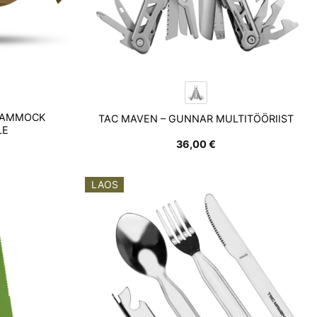
HAMMOCK
TAC MAVEN – GUNNAR MULTITÖÖRIIST
LE
36,00
€
LAOS
Add to
Add to
wishlist
wishlist