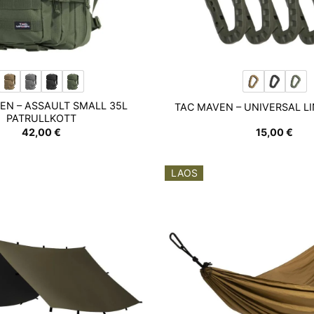
EN – ASSAULT SMALL 35L
TAC MAVEN – UNIVERSAL LI
PATRULLKOTT
42,00
€
15,00
€
LAOS
Add to
wishlist