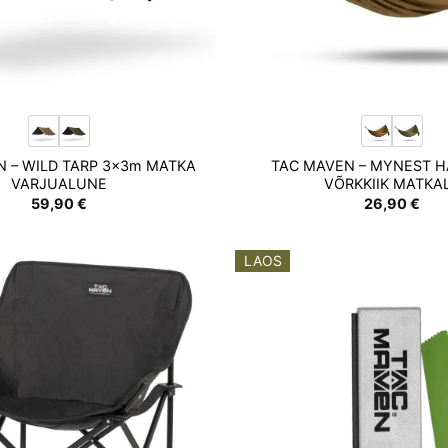
 – WILD TARP 3x3m MATKA
TAC MAVEN – MYNEST 
VARJUALUNE
VÕRKKIIK MATKA
59,90
€
26,90
€
LAOS
Add to
wishlist