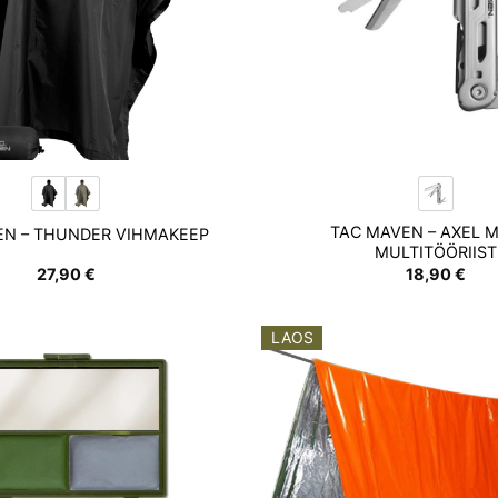
TAC MAVEN – AXEL 
EN – THUNDER VIHMAKEEP
MULTITÖÖRIIST
27,90
€
18,90
€
LAOS
Add to
wishlist