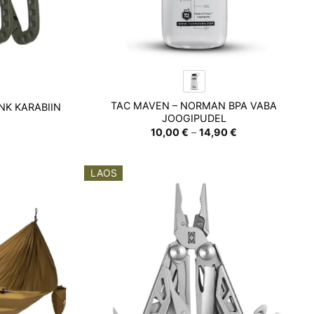
TAC MAVEN – NORMAN BPA VABA
NK KARABIIN
JOOGIPUDEL
Hinnavahemik:
10,00
€
–
14,90
€
10,00 €
kuni
14,90 €
LAOS
Add to
Add to
wishlist
wishlist