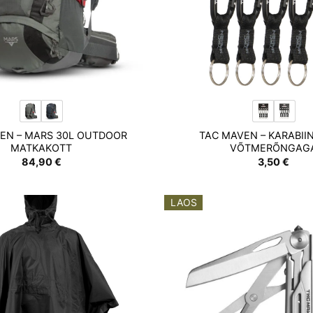
EN – MARS 30L OUTDOOR
TAC MAVEN – KARABII
MATKAKOTT
VÕTMERÕNGAG
84,90
€
3,50
€
LAOS
Add to
wishlist