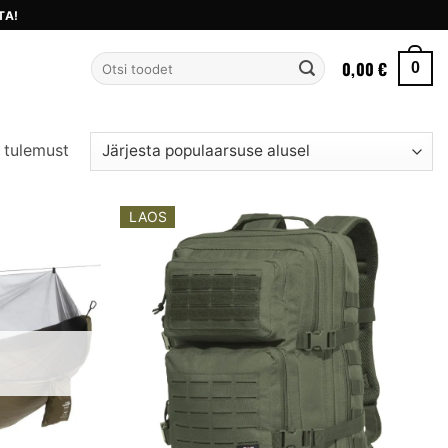
TA!
Otsi:
0,00
€
0
Sorteeritud
 tulemust
populaarsuse
järgi
LAOS
Add to
Add to
wishlist
wishlist
S