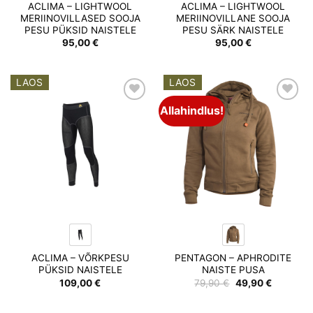
ACLIMA – LIGHTWOOL
ACLIMA – LIGHTWOOL
MERIINOVILLASED SOOJA
MERIINOVILLANE SOOJA
PESU PÜKSID NAISTELE
PESU SÄRK NAISTELE
95,00
€
95,00
€
LAOS
LAOS
Allahindlus!
Add to
Add to
wishlist
wishlist
ACLIMA – VÕRKPESU
PENTAGON – APHRODITE
PÜKSID NAISTELE
NAISTE PUSA
Algne
Praegun
109,00
€
79,90
€
49,90
€
hind
hind
oli:
on:
79,90 €.
49,90 €.