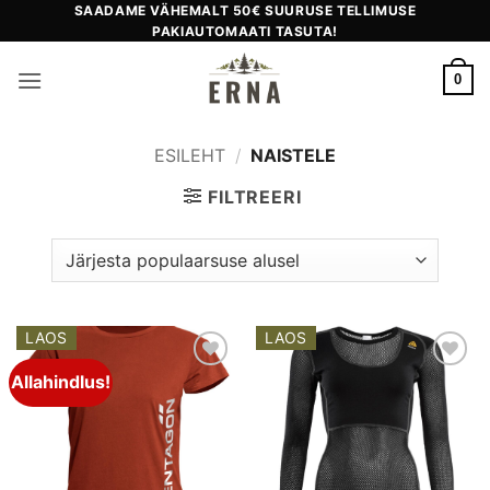
Skip
SAADAME VÄHEMALT 50€ SUURUSE TELLIMUSE
PAKIAUTOMAATI TASUTA!
to
content
0
ESILEHT
/
NAISTELE
FILTREERI
LAOS
LAOS
Allahindlus!
Add to
Add to
wishlist
wishlist