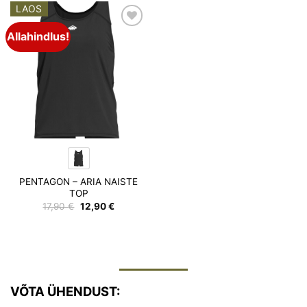
LAOS
Allahindlus!
Add to
wishlist
PENTAGON – ARIA NAISTE
TOP
Algne
Praegune
17,90
€
12,90
€
hind
hind
oli:
on:
17,90 €.
12,90 €.
VÕTA ÜHENDUST: