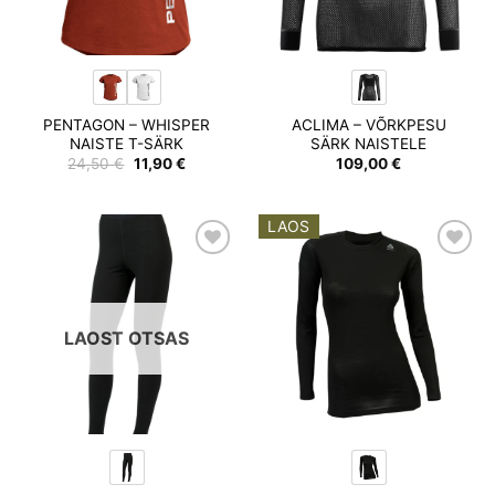
PENTAGON – WHISPER
ACLIMA – VÕRKPESU
NAISTE T-SÄRK
SÄRK NAISTELE
Algne
Praegune
24,50
€
11,90
€
109,00
€
hind
hind
oli:
on:
24,50 €.
11,90 €.
LAOS
Add to
Add to
wishlist
wishlist
LAOST OTSAS