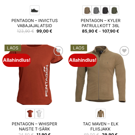
PENTAGON – INVICTUS
PENTAGON – KYLER
VABAJAJALATSID
PATRULLKOTT 36L
Algne
Praegune
Hinnava
123,90
€
99,00
€
85,90
€
–
107,90
€
hind
hind
85,90 €
oli:
on:
kuni
123,90 €.
99,00 €.
107,90 
LAOS
LAOS
Allahindlus!
Allahindlus!
Add to
Add to
wishlist
wishlist
PENTAGON – WHISPER
TAC MAVEN – ELK
NAISTE T-SÄRK
FLIISJAKK
Algne
Praegune
Algne
Praegun
24,50
€
11,90
€
49,00
€
29,90
€