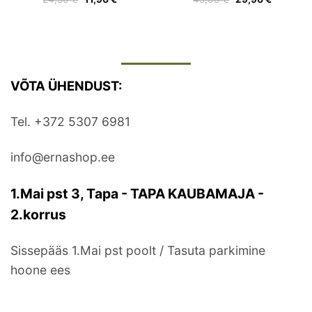
hind
hind
hind
hind
oli:
on:
oli:
on:
24,50 €.
11,90 €.
49,00 €.
29,90 €.
VÕTA ÜHENDUST:
Tel. +372 5307 6981
info@ernashop.ee
1.Mai pst 3, Tapa - TAPA KAUBAMAJA -
2.korrus
Sissepääs 1.Mai pst poolt / Tasuta parkimine
hoone ees