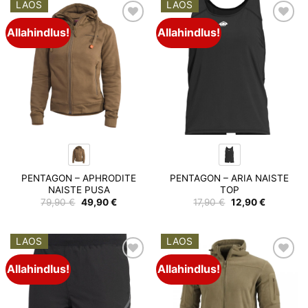
LAOS
LAOS
Allahindlus!
Allahindlus!
Add to
Add to
wishlist
wishlist
PENTAGON – APHRODITE
PENTAGON – ARIA NAISTE
NAISTE PUSA
TOP
Algne
Praegune
Algne
Praegune
79,90
€
49,90
€
17,90
€
12,90
€
hind
hind
hind
hind
oli:
on:
oli:
on:
79,90 €.
49,90 €.
17,90 €.
12,90 €.
LAOS
LAOS
Allahindlus!
Allahindlus!
Add to
Add to
wishlist
wishlist