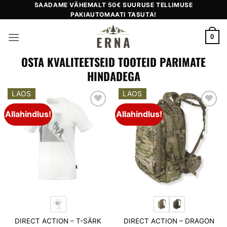
Skip
SAADAME VÄHEMALT 50€ SUURUSE TELLIMUSE
PAKIAUTOMAATI TASUTA!
to
content
0
OSTA KVALITEETSEID TOOTEID PARIMATE
HINDADEGA
LAOS
LAOS
Allahindlus!
Allahindlus!
Add to
Add to
wishlist
wishlist
DIRECT ACTION – T-SÄRK
DIRECT ACTION – DRAGON