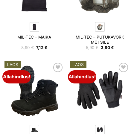
MIL-TEC – PUTUKAVÕRK
MIL-TEC – MAIKA
MÜTSILE
Algne
Praegune
Algne
Praegune
8,90
€
7,12
€
5,90
€
3,90
€
hind
hind
hind
hind
oli:
on:
oli:
on:
8,90 €.
7,12 €.
5,90 €.
3,90 €.
LAOS
LAOS
Allahindlus!
Allahindlus!
Add to
Add to
wishlist
wishlist