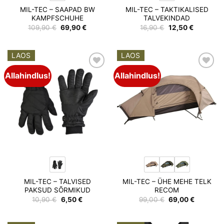
MIL-TEC – SAAPAD BW
MIL-TEC – TAKTIKALISED
KAMPFSCHUHE
TALVEKINDAD
Algne
Praegune
Algne
Praegune
109,90
€
69,90
€
16,90
€
12,50
€
hind
hind
hind
hind
oli:
on:
oli:
on:
109,90 €.
69,90 €.
16,90 €.
12,50 €.
LAOS
LAOS
Allahindlus!
Allahindlus!
Add to
Add to
wishlist
wishlist
MIL-TEC – TALVISED
MIL-TEC – ÜHE MEHE TELK
PAKSUD SÕRMIKUD
RECOM
Algne
Praegune
Algne
Praegun
10,90
€
6,50
€
99,00
€
69,00
€
hind
hind
hind
hind
oli:
on:
oli:
on:
10,90 €.
6,50 €.
99,00 €.
69,00 €.