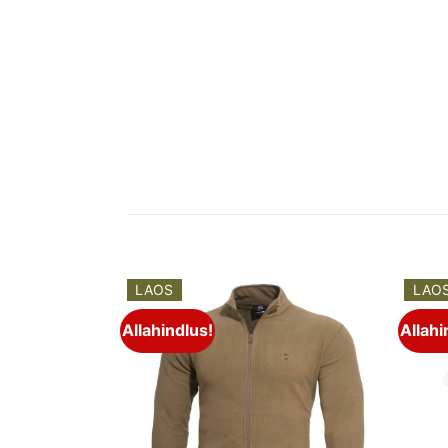
LAOS
LAO
Allahindlus!
Allahi
Add to
Add to
wishlist
wishlist