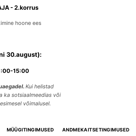
JA - 2.korrus
rkimine hoone ees
 30.august):
11:00-15:00
kuaegadel.
Kui helistad
da ka sotsiaalmeedias või
esimesel võimalusel.
MÜÜGITINGIMUSED
ANDMEKAITSETINGIMUSED