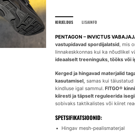
KIRJELDUS
LISAINFO
PENTAGON – INVICTUS VABAJAJ
vastupidavad spordijalatsid
, mis o
linnakeskkonnas kui ka nõudlikel vä
ideaalselt treeninguks, tööks võ
Kerged ja hingavad materjalid tag
kasutamisel,
samas kui täiustatud
kindluse igal sammul.
FITGO® kinni
kiiresti ja täpselt reguleerida ise
sobivaks taktikalistes või kiiret r
SPETSIFIKATSIOONID:
Hingav mesh-pealismaterjal