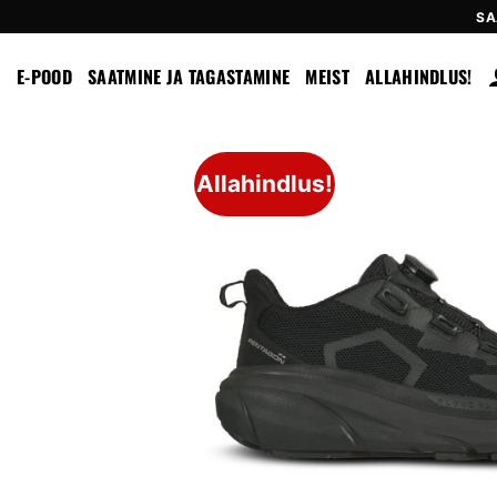
Skip
SA
to
content
E-POOD
SAATMINE JA TAGASTAMINE
MEIST
ALLAHINDLUS!
Allahindlus!