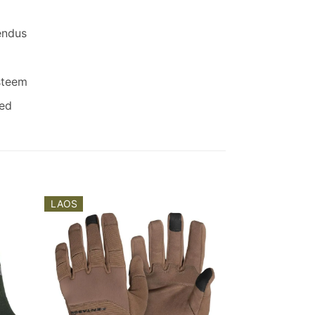
endus
steem
ed
LAOS
dd to
Add to
shlist
wishlist