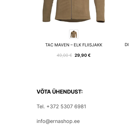
RON “DO IT
D
TAC MAVEN – ELK FLIISJAKK
T-SÄRK
gne
Praegune
Algne
Praegune
,90
€
49,00
€
29,90
€
nd
hind
hind
hind
on:
oli:
on:
,50 €.
22,90 €.
49,00 €.
29,90 €.
VÕTA ÜHENDUST:
Tel. +372 5307 6981
info@ernashop.ee