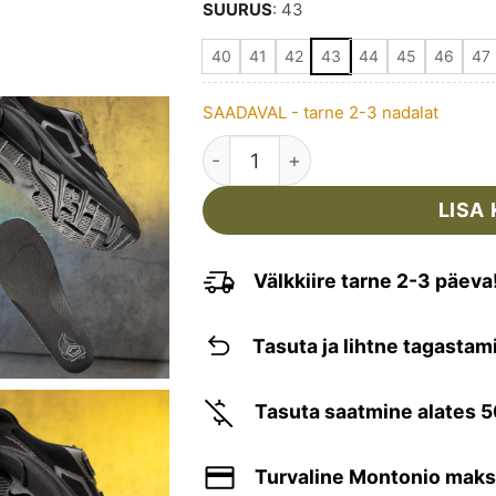
SUURUS
:
43
40
41
42
43
44
45
46
47
SAADAVAL - tarne 2-3 nadalat
PENTAGON - INVICTUS VABAJAJ
LISA 
Välkkiire tarne 2-3 päeva
Tasuta ja lihtne tagastam
Tasuta saatmine alates 
Turvaline Montonio mak