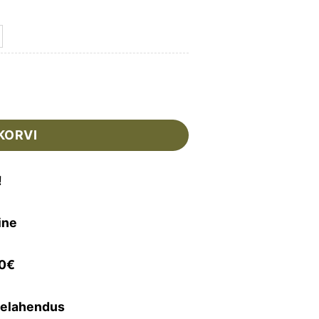
ALATSID kogus
KORVI
!
ine
50€
selahendus