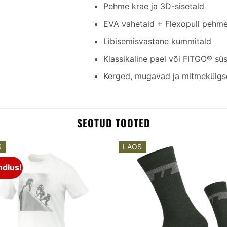
Pehme krae ja 3D-sisetald
EVA vahetald + Flexopull pehm
Libisemisvastane kummitald
Klassikaline pael või FITGO® sü
Kerged, mugavad ja mitmekülgs
SEOTUD TOOTED
S
LAOS
ndlus!
Add to
A
wishlist
wi