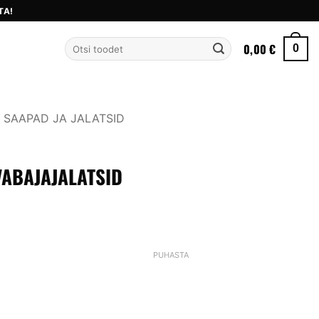
TA!
Otsi:
0,00
€
0
SAAPAD JA JALATSID
VABAJAJALATSID
gune
PUHASTA
0 €.