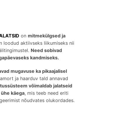
ALATSID
on
mitmekülgsed ja
n loodud aktiivseks liikumiseks nii
litingimustel.
Need sobivad
i igapäevaseks kandmiseks.
avad mugavuse ka pikaajalisel
 amort ja haarduv tald annavad
tussüsteem võimaldab jalatseid
gi ühe käega
, mis teeb need eriti
eageerimist nõudvates olukordades.