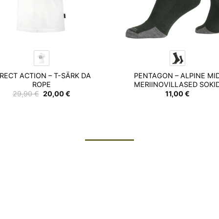
IRECT ACTION – T-SÄRK DA
PENTAGON – ALPINE MI
ROPE
MERIINOVILLASED SOKI
Algne
Praegune
29,90
€
20,00
€
11,00
€
hind
hind
oli:
on:
29,90 €.
20,00 €.