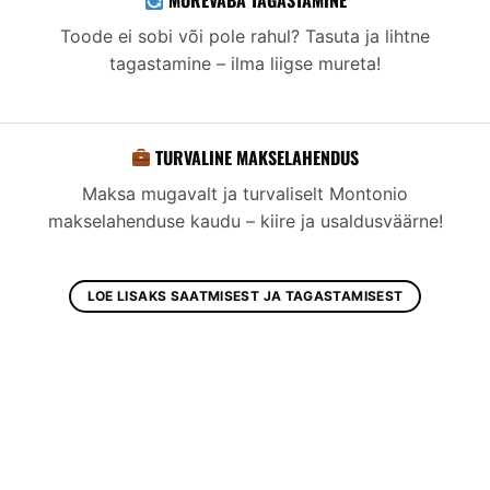
MUREVABA TAGASTAMINE
Toode ei sobi või pole rahul? Tasuta ja lihtne
tagastamine – ilma liigse mureta!
TURVALINE MAKSELAHENDUS
Maksa mugavalt ja turvaliselt Montonio
makselahenduse kaudu – kiire ja usaldusväärne!
LOE LISAKS SAATMISEST JA TAGASTAMISEST