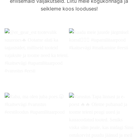
erilisemaid väljakutseid. Liitu meie kogukonnaga ja
seikleme koos looduses!
@er_gear_est tootevalik
Saada meie juurde järgmisel
suurenes
Ootame alati ka
korral
#tapamilitaarpood
tagasisidet, milliseid tooteid
#kaitsevägi #matkamine
vajaksite ja toome need ka
#eesti
teieni. #kaitsevägi
#tapamilitaarpood #varustus
#eesti