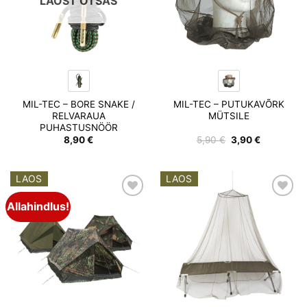
LAOST OTSAS
MIL-TEC – BORE SNAKE /
MIL-TEC – PUTUKAVÕRK
RELVARAUA
MÜTSILE
PUHASTUSNÖÖR
Algne
Praegune
8,90
€
5,90
€
3,90
€
hind
hind
oli:
on:
5,90 €.
3,90 €.
LAOS
LAOS
Allahindlus!
Add to
Add to
wishlist
wishlist