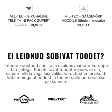
MIL-TEC – 2-KOHALINE
MIL-TEC – SÄÄSEVÕRK
TELK “MINI PACK SUPER”
VOODILE (ühele inimesele)
Algne
Praegune
59,90
€
38,90
€
13,90
€
hind
hind
oli:
on:
59,90 €.
38,90 €.
EI LEIDNUD SOBIVAT TOODET?
Teeme koostööd suurte ja usaldusväärsete Euroopa
tarnijatega. Kui otsitavat toodet e-poes ei ole,
saame tellida väga laia valiku varustust ja tarvikuid.
Võta meiega ühendust ja teeme sulle personaalse
pakkumise.