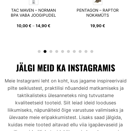
RAPTOR
PENTAGON – NOKAMÜTS
TAC MAVEN
TS
ERA “PE” TRUCKER CAP
TERMOSPUDEL 
15,90
€
15,90
€
JÄLGI MEID KA INSTAGRAMIS
Meie Instagrami leht on koht, kus jagame inspireerivaid
pilte seiklustest, praktilisi nõuandeid matkamiseks ja
taktikalisteks ülesanneteks ning tutvustame
kvaliteetseid tooteid. Siit leiad ideid looduses
liikumiseks, näpunäiteid õige varustuse valimiseks ja
ülevaate meie eripakkumistest. Lisaks saad jälgida,
kuidas meie tooted aitavad ellu viia igapäevaseid ja