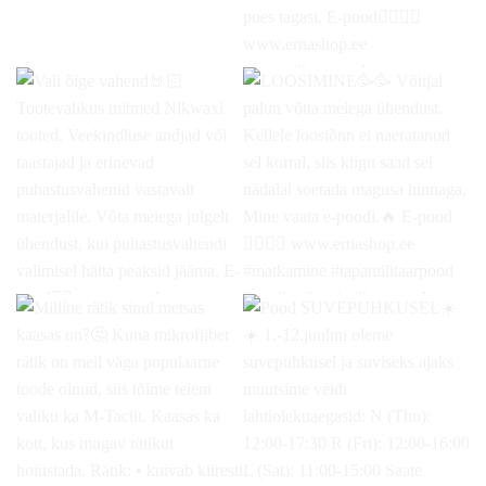
Rahu, ma olen juba poes.
Varustus Tapa linnast ja e-
#kaitsevägi #varustus
poest
Oleme puhanud
#eestiloodus
ja toome teieni peagi uued ja
#tapamilitaarpood
kauaoodatud tooted. Seniks
viska silm peale, kas midagi
Sinu ostukorvist puudu
jäänud ja meil poes tagasi.
E-pood
www.ernashop.ee
#tapamilitaarpood
Vali õige vahend
LOOSIMINE
Võitjal
#matkavarustus #matkama
Tootevalikus mitmed
palun võtta meiega
#kaitsevägi
Nikwaxi tooted. Veekindluse
ühendust. Kellele loosiõnn ei
andjad või taastajad ja
naeratanud sel korral, siis
erinevad puhastusvahenid
kiigu saad sel nädalal
vastavalt materjalile. Võta
soetada magusa hinnaga.
meiega julgelt ühendust, kui
Mine vaata e-poodi.
E-
puhastusvahendi valimisel
pood
www.ernashop.ee