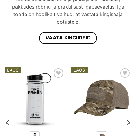
pakkudes rõõmu ja praktilisust igapäevaelus. Iga
toode on hoolikalt valitud, et vastata kingisaaja
ootustele.
VAATA KINGIIDEID
LAOS
LAOS
Add to
Add to
wishlist
wishlist