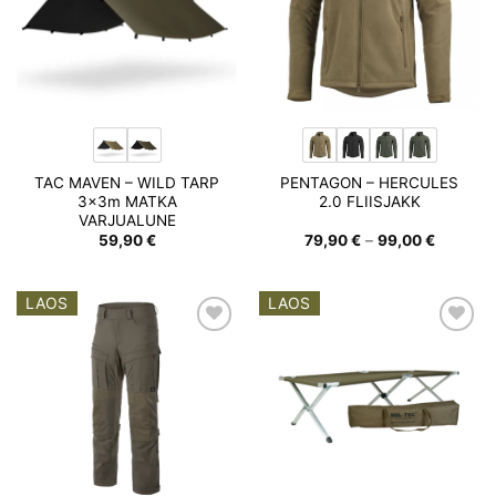
TAC MAVEN – WILD TARP
PENTAGON – HERCULES
3x3m MATKA
2.0 FLIISJAKK
VARJUALUNE
Hinnava
59,90
€
79,90
€
–
99,00
€
79,90 €
kuni
99,00 €
LAOS
LAOS
Add to
Add to
wishlist
wishlist