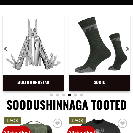
NOAD
TAKTIKALINE VARUS
SOODUSHINNAGA TOOTED
LAOS
LAOS
Allahindlus!
Allahindlus!
Add to
Add to