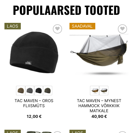
POPULAARSED TOOTED
LAOS
SAADAVAL
Add to
Add to
wishlist
wishlist
TAC MAVEN – OROS
TAC MAVEN – MYNEST
FLIISMÜTS
HAMMOCK VÕRKKIIK
MATKALE
12,00
€
40,90
€
LAOS
LAOS