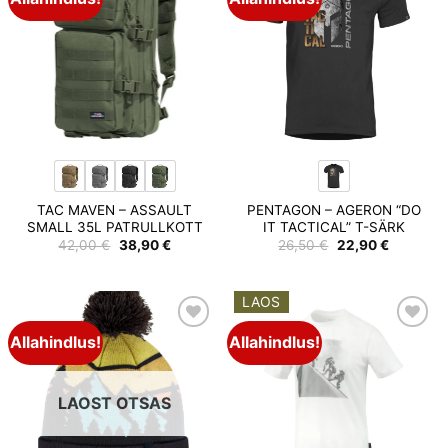
wishlist
wishlist
TAC MAVEN – ASSAULT
PENTAGON – AGERON “DO
SMALL 35L PATRULLKOTT
IT TACTICAL” T-SÄRK
Algne
Praegune
Algne
Praegun
42,00
€
38,90
€
26,50
€
22,90
€
hind
hind
hind
hind
oli:
on:
oli:
on:
42,00 €.
38,90 €.
26,50 €.
22,90 €.
LAOS
Allahindlus!
Allahindlus!
Add to
Add to
wishlist
wishlist
LAOST OTSAS