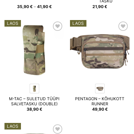
TASKU
Hinnavahemik:
35,90
€
–
41,90
€
21,90
€
35,90 €
kuni
41,90 €
LAOS
LAOS
Add to
Add to
wishlist
wishlist
M-TAC – SULETUD TÜÜPI
PENTAGON – KÕHUKOTT
SALVETASKU (DOUBLE)
RUNNER
38,90
€
49,90
€
LAOS