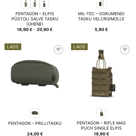
PENTAGON – ELPIS
MIL-TEC – DOKUMENDI
PÜSTOLI SALVE TASKU
TASKU VELCRO/MOLLE
(ÜHENE)
Hinnavahemik:
16,90
€
–
20,90
€
5,90
€
16,90 €
kuni
20,90 €
LAOS
LAOS
Add to
Add to
wishlist
wishlist
PENTAGON – RIFLE MAG
PENTAGON – PRILLITASKU
PUCH SINGLE ELPIS
24,00
€
19,90
€