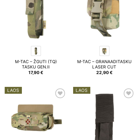
M-TAC – ŽGUTI (TQ)
M-TAC – GRANAADITASKU
TASKU GEN.II
LASER CUT
17,90
€
22,90
€
LAOS
LAOS
Add to
Add to
wishlist
wishlist