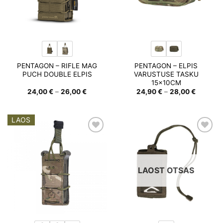
PENTAGON – RIFLE MAG
PENTAGON – ELPIS
PUCH DOUBLE ELPIS
VARUSTUSE TASKU
15x10CM
Hinnavahemik:
Hinnava
24,00
€
–
26,00
€
24,90
€
–
28,00
€
24,00 €
24,90 €
kuni
kuni
26,00 €
28,00 €
LAOS
Add to
Add to
wishlist
wishlist
LAOST OTSAS