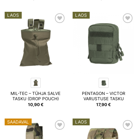
LAOS
LAOS
Add to
Add to
wishlist
wishlist
MIL-TEC – TÜHJA SALVE
PENTAGON – VICTOR
TASKU (DROP POUCH)
VARUSTUSE TASKU
10,90
€
17,90
€
SAADAVAL
LAOS
Add to
Add to
wishlist
wishlist