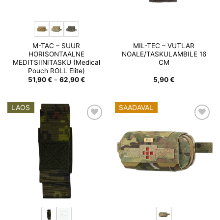
M-TAC – SUUR
MIL-TEC – VUTLAR
HORISONTAALNE
NOALE/TASKULAMBILE 16
MEDITSIINITASKU (Medical
CM
Pouch ROLL Elite)
Hinnavahemik:
51,90
€
–
62,90
€
5,90
€
51,90 €
kuni
62,90 €
LAOS
SAADAVAL
Add to
Add to
wishlist
wishlist