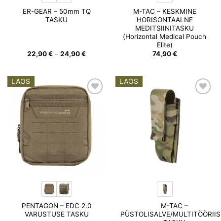
ER-GEAR – 50mm TQ
M-TAC – KESKMINE
TASKU
HORISONTAALNE
MEDITSIINITASKU
(Horizontal Medical Pouch
Elite)
Hinnavahemik:
22,90
€
–
24,90
€
74,90
€
22,90 €
kuni
24,90 €
LAOS
LAOS
Add to
Add to
wishlist
wishlist
PENTAGON – EDC 2.0
M-TAC –
VARUSTUSE TASKU
PÜSTOLISALVE/MULTITÖÖRIIS