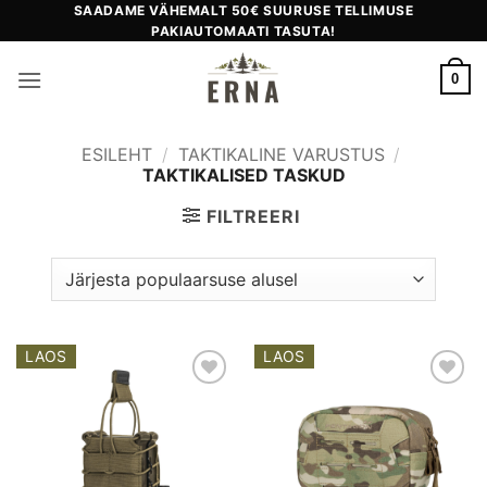
Skip
SAADAME VÄHEMALT 50€ SUURUSE TELLIMUSE
PAKIAUTOMAATI TASUTA!
to
content
0
ESILEHT
/
TAKTIKALINE VARUSTUS
/
TAKTIKALISED TASKUD
FILTREERI
LAOS
LAOS
Add to
Add to
wishlist
wishlist