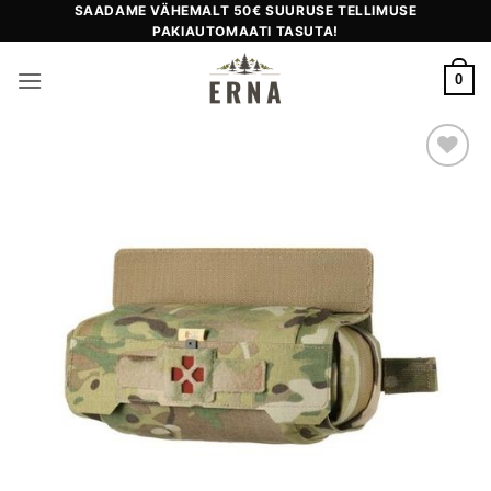
Skip
SAADAME VÄHEMALT 50€ SUURUSE TELLIMUSE
PAKIAUTOMAATI TASUTA!
to
content
0
Add to
wishlist