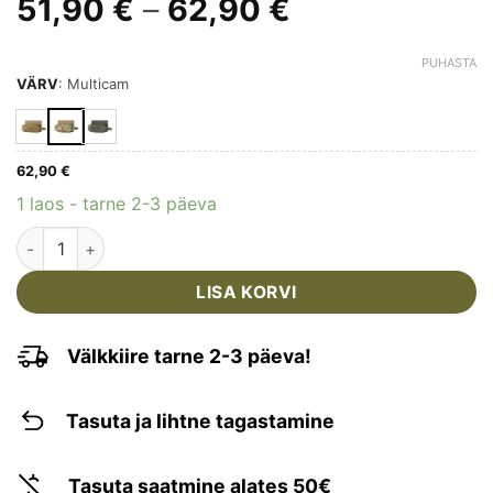
Hinnavahemik
51,90
€
–
62,90
€
51,90 €
kuni
PUHASTA
VÄRV
:
Multicam
62,90 €
62,90
€
1 laos - tarne 2-3 päeva
M-TAC - SUUR HORISONTAALNE MEDITSIINITASKU (Medical Po
LISA KORVI
Välkkiire tarne 2-3 päeva!
Tasuta ja lihtne tagastamine
Tasuta saatmine alates 50€