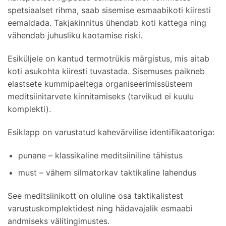
spetsiaalset rihma, saab sisemise esmaabikoti kiiresti
eemaldada. Takjakinnitus ühendab koti kattega ning
vähendab juhusliku kaotamise riski.
Esiküljele on kantud termotrükis märgistus, mis aitab
koti asukohta kiiresti tuvastada. Sisemuses paikneb
elastsete kummipaeltega organiseerimissüsteem
meditsiinitarvete kinnitamiseks (tarvikud ei kuulu
komplekti).
Esiklapp on varustatud kahevärvilise identifikaatoriga:
punane – klassikaline meditsiiniline tähistus
must – vähem silmatorkav taktikaline lahendus
See meditsiinikott on oluline osa taktikalistest
varustuskomplektidest ning hädavajalik esmaabi
andmiseks välitingimustes.