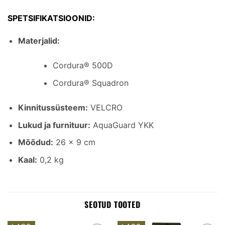
SPETSIFIKATSIOONID:
Materjalid:
Cordura® 500D
Cordura® Squadron
Kinnitussüsteem:
VELCRO
Lukud ja furnituur:
AquaGuard YKK
Mõõdud:
26 × 9 cm
Kaal:
0,2 kg
SEOTUD TOOTED