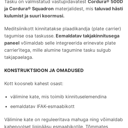
Tasku on valmistatud vastupidavatest
Cordura® 500D
ja Cordura® Squadron
materjalidest, mis
taluvad hästi
kulumist ja suuri koormusi.
Meditsiinikott kinnitatakse plaadikandja (plate carrier)
tagumise osa taskusse.
Eemaldatav takjakinnitusega
paneel
võimaldab selle integreerida erinevate plate
carrier’itega, mille alumine tagumine tasku sulgub
takjapaelaga.
KONSTRUKTSIOON JA OMADUSED
Kott koosneb kahest osast:
välimine kate, mis toimib kinnituselemendina
eemaldatav IFAK-esmaabikott
Välimine kate on reguleeritava mahuga ning võimaldab
kahepoolset ligipääsu esmaabikotile. Tõmmates