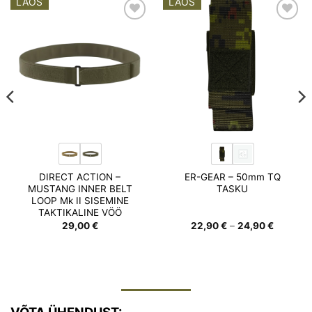
LAOS
LAOS
Add to
Add to
wishlist
wishlist
DIRECT ACTION –
ER-GEAR – 50mm TQ
MUSTANG INNER BELT
TASKU
LOOP Mk II SISEMINE
TAKTIKALINE VÖÖ
Hinnava
29,00
€
22,90
€
–
24,90
€
22,90 €
kuni
24,90 €