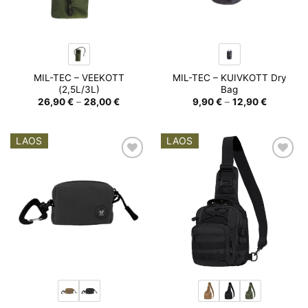
MIL-TEC – VEEKOTT
MIL-TEC – KUIVKOTT Dry
(2,5L/3L)
Bag
Hinnavahemik:
Hinnavah
26,90
€
–
28,00
€
9,90
€
–
12,90
€
26,90 €
9,90 €
kuni
kuni
28,00 €
12,90 €
LAOS
LAOS
Add to
Add to
wishlist
wishlist