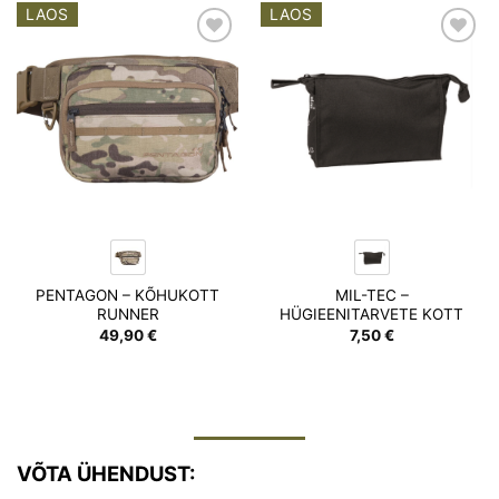
LAOS
LAOS
Add to
Add to
wishlist
wishlist
PENTAGON – KÕHUKOTT
MIL-TEC –
RUNNER
HÜGIEENITARVETE KOTT
49,90
€
7,50
€
VÕTA ÜHENDUST: