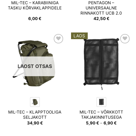
MIL-TEC – KARABIINIGA
PENTAGON –
TASKU KÕRVAKLAPPIDELE
UNIVERSAALNE
RINNAKOTT UCB 2.0
6,00
€
42,50
€
LAOS
Add to
Add to
wishlist
wishlist
LAOST OTSAS
MIL-TEC – KLAPPTOOLIGA
MIL-TEC – VÕRKKOTT
SELJAKOTT
TAKJAKINNITUSEGA
Hinnavah
34,90
€
5,90
€
–
6,90
€
5,90 €
kuni
6,90 €