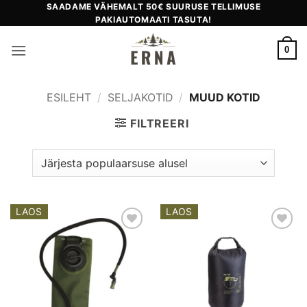
Skip
SAADAME VÄHEMALT 50€ SUURUSE TELLIMUSE
PAKIAUTOMAATI TASUTA!
to
content
0
ESILEHT
/
SELJAKOTID
/
MUUD KOTID
FILTREERI
LAOS
LAOS
Add to
Add to
wishlist
wishlist