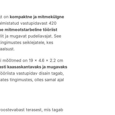
k
t on
kompaktne ja mitmekülgne
almistatud vastupidavast 420
ine mitmeotstarbeline tööriist
vlit ja mugavat pudeliavajat. See
tingimustes seiklejatele, kes
aalsust.
ti mõõtmed on 19 x 4.6 x 2.2 cm
sasti kaasaskantavaks ja mugavaks
Tööriista vastupidav disain tagab,
tes tingimustes, olles samal ajal
roostevabast terasest, mis tagab