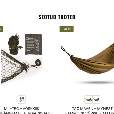
SEOTUD TOOTED
S
LAOS
Add to
A
wishlist
wi
MIL-TEC – VÕRKKIIK
TAC MAVEN – MYNEST
IHÄNGEMATTE M.PACKSACK
HAMMOCK VÕRKKIIK MATK