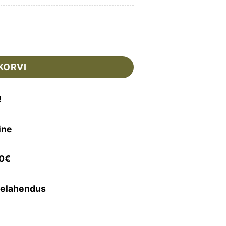
GIRIISTADE KOMPLEKT kogus
KORVI
!
ine
50€
selahendus