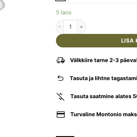
5 laos
TAC MAVEN - ARNE MATKA SÖÖ
LISA 
Välkkiire tarne 2-3 päeva
Tasuta ja lihtne tagastam
Tasuta saatmine alates 
Turvaline Montonio mak