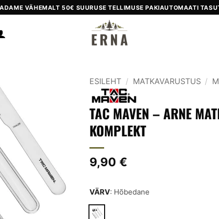
ADAME VÄHEMALT 50€ SUURUSE TELLIMUSE PAKIAUTOMAATI TASU
ESILEHT
/
MATKAVARUSTUS
/
M
Add to
wishlist
TAC MAVEN – ARNE MAT
KOMPLEKT
9,90
€
VÄRV
:
Hõbedane