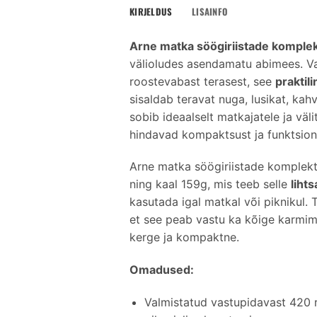
KIRJELDUS
LISAINFO
Arne matka söögiriistade komple
välioludes asendamatu abimees. V
roostevabast terasest, see
praktil
sisaldab teravat nuga, lusikat, kah
sobib ideaalselt matkajatele ja väli
hindavad kompaktsust ja funktsion
Arne matka söögiriistade komplek
ning kaal 159g, mis teeb selle
liht
kasutada igal matkal või piknikul. 
et see peab vastu ka kõige karmima
kerge ja kompaktne.
Omadused:
Valmistatud vastupidavast 420 