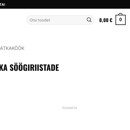
TA!
Otsi:
0,00
€
0
ATKAKÖÖK
KA SÖÖGIRIISTADE
PUHASTA