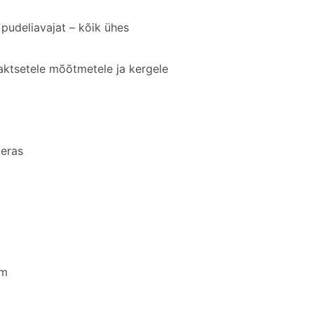
a pudeliavajat – kõik ühes
ktsetele mõõtmetele ja kergele
eras
cm