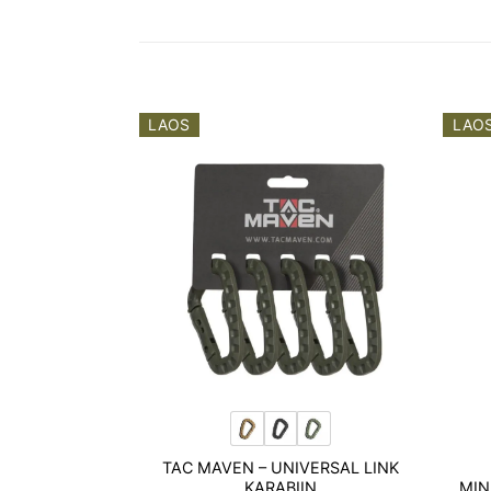
LAOS
LAO
Add to
Add to
wishlist
wishlist
TAC MAVEN – UNIVERSAL LINK
ELGIVAIAD
KARABIIN
MIN