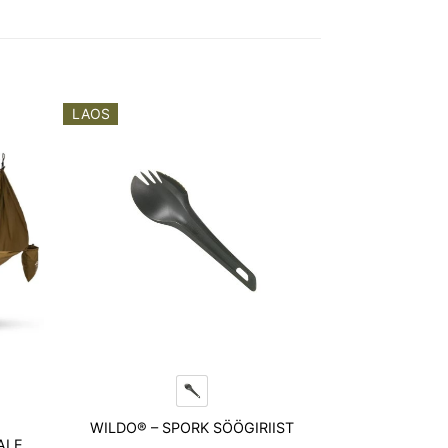
LAOS
dd to
Add to
shlist
wishlist
WILDO® – SPORK SÖÖGIRIIST
ALE