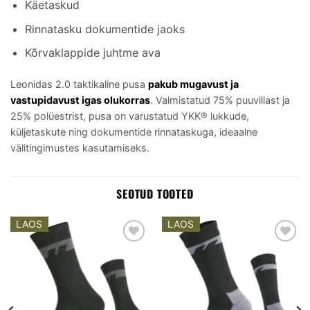
Käetaskud
Rinnatasku dokumentide jaoks
Kõrvaklappide juhtme ava
Leonidas 2.0 taktikaline pusa
pakub mugavust ja
vastupidavust igas olukorras
. Valmistatud 75% puuvillast ja
25% polüestrist, pusa on varustatud YKK® lukkude,
küljetaskute ning dokumentide rinnataskuga, ideaalne
välitingimustes kasutamiseks.
SEOTUD TOOTED
LAOS
LAOS
Add to
Add to
wishlist
wishlist