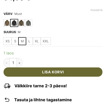
PUHASTA
VÄRV
:
Must
SUURUS
:
M
XS
S
M
L
XL
XXL
1 laos
PENTAGON - LEONIDAS 2.0 TAKTIKALINE PUSA kogus
LISA KORVI
Välkkiire tarne 2-3 päeva!
Tasuta ja lihtne tagastamine