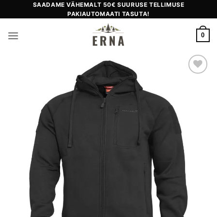
Skip
SAADAME VÄHEMALT 50€ SUURUSE TELLIMUSE
PAKIAUTOMAATI TASUTA!
to
content
0
Add to
wishlist