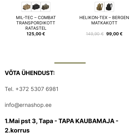
MIL-TEC – COMBAT
HELIKON-TEX – BERGEN
TRANSPORDIKOTT
MATKAKOTT
RATASTEL
Algne
Praegun
125,00
€
149,90
€
99,00
€
hind
hind
oli:
on:
149,90 €.
99,00 €.
VÕTA ÜHENDUST:
Tel. +372 5307 6981
info@ernashop.ee
1.Mai pst 3, Tapa - TAPA KAUBAMAJA -
2.korrus