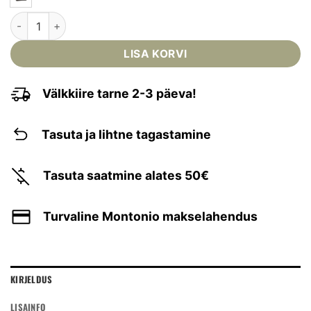
MIL-TEC - HÜGIEENITARVETE KOTT kogus
LISA KORVI
Välkkiire tarne 2-3 päeva!
Tasuta ja lihtne tagastamine
Tasuta saatmine alates 50€
Turvaline Montonio makselahendus
KIRJELDUS
LISAINFO