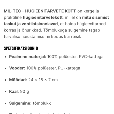
MIL-TEC – HÜGIEENITARVETE KOTT
on kerge ja
praktiline
hügieenitarvetekott
, millel on
mitu sisemist
taskut ja ventilatsiooniavad
, et hoida hügieenitarbed
korras ja õhurikkad. Tõmblukuga sulgemine tagab
turvalise hoiustamise nii kodus kui reisil.
SPETSIFIKATSIOONID
Pealmine materjal:
100% polüester, PVC-kattega
Vooder:
100% polüester, PU-kattega
Mõõdud:
24 × 16 × 7 cm
Kaal:
90 g
Sulgemine:
tõmblukk