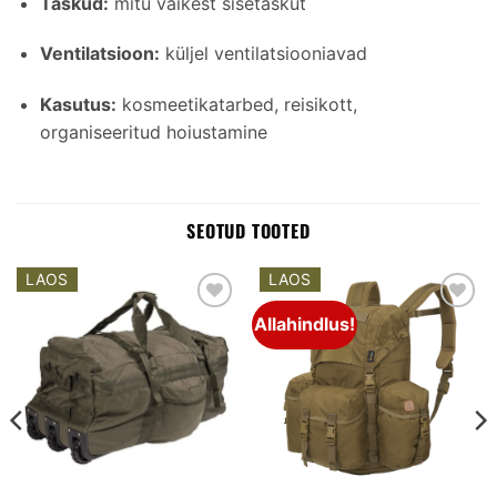
Taskud:
mitu väikest sisetaskut
Ventilatsioon:
küljel ventilatsiooniavad
Kasutus:
kosmeetikatarbed, reisikott,
organiseeritud hoiustamine
SEOTUD TOOTED
LAOS
LAOS
Allahindlus!
Add to
Add to
wishlist
wishlist