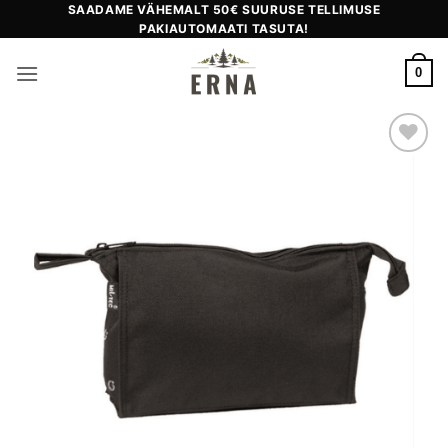
Skip
SAADAME VÄHEMALT 50€ SUURUSE TELLIMUSE
PAKIAUTOMAATI TASUTA!
to
content
0
Add to
wishlist