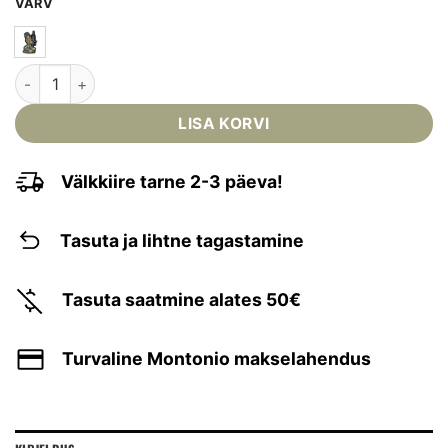
VÄRV
M-TAC - EMBLEEM VELCROGA "TAKTIKALINE NAINE" nr 5 ko
LISA KORVI
Välkkiire tarne 2-3 päeva!
Tasuta ja lihtne tagastamine
Tasuta saatmine alates 50€
Turvaline Montonio makselahendus