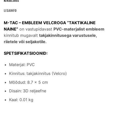
KIRJELDUS
LISAINFO
M-TAC – EMBLEEM VELCROGA “TAKTIKALINE
NAINE”
on vastupidavast
PVC-materjalist embleem
kinnitub mugavalt
takjakinnitusega varustusele,
riietele või seljakotile.
SPETSIFIKATSIOONID:
Materjal: PVC
Kinnitus: takjakinnitus (Velcro)
Mõõdud: 8.7 × 5 cm
Disain: 3D reljeefne
Kaal: 0.01 kg