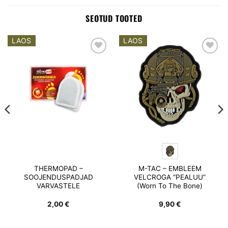
SEOTUD TOOTED
LAOS
LAOS
Add to
Add to
wishlist
wishlist
THERMOPAD –
M-TAC – EMBLEEM
SOOJENDUSPADJAD
VELCROGA “PEALUU”
VARVASTELE
(Worn To The Bone)
2,00
€
9,90
€