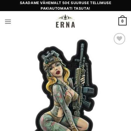
Skip
SAADAME VÄHEMALT 50€ SUURUSE TELLIMUSE
PAKIAUTOMAATI TASUTA!
to
content
0
Add to
wishlist