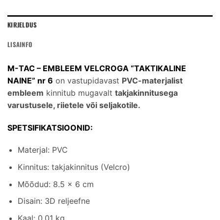
KIRJELDUS
LISAINFO
M-TAC – EMBLEEM VELCROGA “TAKTIKALINE
NAINE” nr 6
on vastupidavast
PVC-materjalist
embleem
kinnitub mugavalt
takjakinnitusega
varustusele, riietele või seljakotile.
SPETSIFIKATSIOONID:
Materjal: PVC
Kinnitus: takjakinnitus (Velcro)
Mõõdud: 8.5 × 6 cm
Disain: 3D reljeefne
Kaal: 0.01 kg