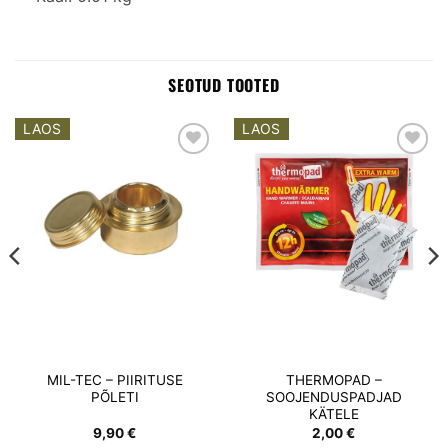
SEOTUD TOOTED
LAOS
LAOS
Add to
Add to
wishlist
wishlist
MIL-TEC – PIIRITUSE
THERMOPAD –
PÕLETI
SOOJENDUSPADJAD
KÄTELE
ne
9,90
€
2,00
€