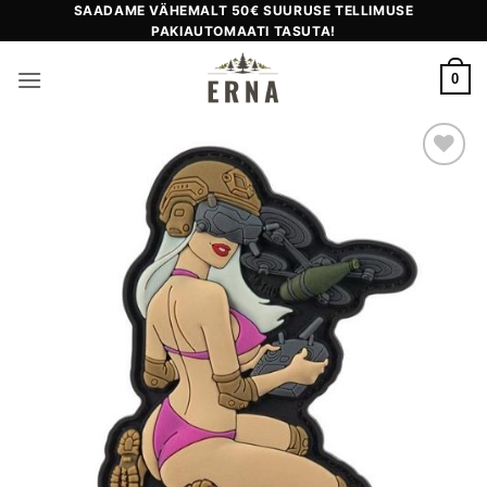
Skip
SAADAME VÄHEMALT 50€ SUURUSE TELLIMUSE
PAKIAUTOMAATI TASUTA!
to
content
0
Add to
wishlist