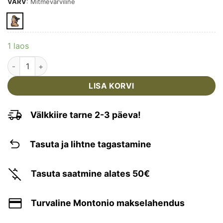
VÄRV
:
Mitmevärviline
1 laos
M-TAC - EMBLEEM VELCROGA "TAKTIKALINE NAINE" nr 6 R
LISA KORVI
Välkkiire tarne 2-3 päeva!
Tasuta ja lihtne tagastamine
Tasuta saatmine alates 50€
Turvaline Montonio makselahendus