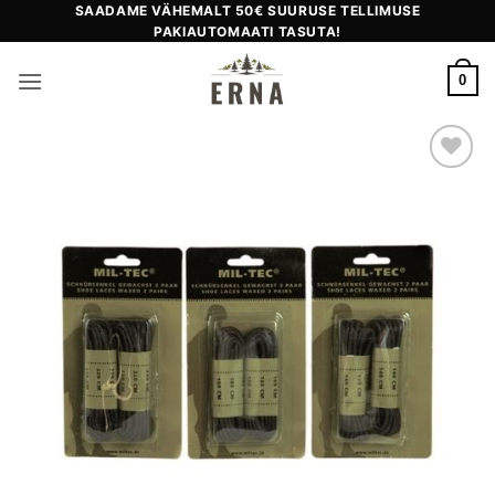
Skip
SAADAME VÄHEMALT 50€ SUURUSE TELLIMUSE
PAKIAUTOMAATI TASUTA!
to
content
0
Add to
wishlist