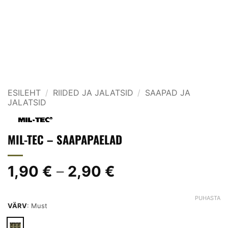
ESILEHT
/
RIIDED JA JALATSID
/
SAAPAD JA
JALATSID
MIL-TEC – SAAPAPAELAD
Hinnavahemik:
1,90
€
–
2,90
€
1,90 €
kuni
PUHASTA
VÄRV
:
Must
2,90 €