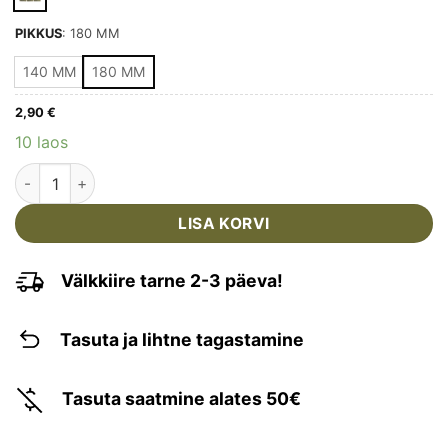
PIKKUS
:
180 MM
140 MM
180 MM
2,90
€
10 laos
MIL-TEC - SAAPAPAELAD kogus
LISA KORVI
Välkkiire tarne 2-3 päeva!
Tasuta ja lihtne tagastamine
Tasuta saatmine alates 50€