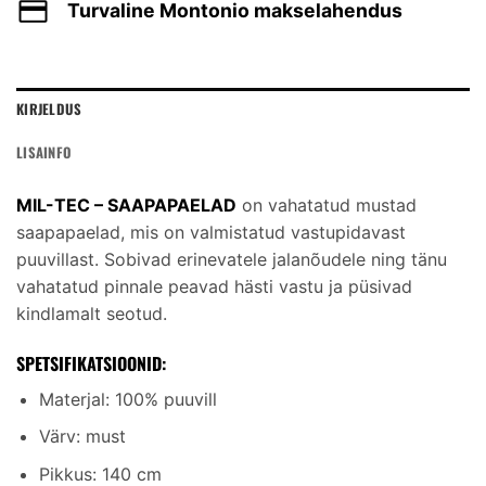
Turvaline Montonio makselahendus
KIRJELDUS
LISAINFO
MIL-TEC – SAAPAPAELAD
on vahatatud mustad
saapapaelad, mis on valmistatud vastupidavast
puuvillast. Sobivad erinevatele jalanõudele ning tänu
vahatatud pinnale peavad hästi vastu ja püsivad
kindlamalt seotud.
SPETSIFIKATSIOONID:
Materjal: 100% puuvill
Värv: must
Pikkus: 140 cm