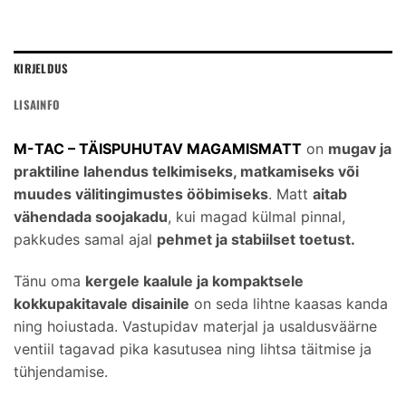
KIRJELDUS
LISAINFO
M-TAC – TÄISPUHUTAV MAGAMISMATT
on
mugav ja
praktiline lahendus telkimiseks, matkamiseks või
muudes välitingimustes ööbimiseks
. Matt
aitab
vähendada soojakadu
, kui magad külmal pinnal,
pakkudes samal ajal
pehmet ja stabiilset toetust.
Tänu oma
kergele kaalule ja kompaktsele
kokkupakitavale disainile
on seda lihtne kaasas kanda
ning hoiustada. Vastupidav materjal ja usaldusväärne
ventiil tagavad pika kasutusea ning lihtsa täitmise ja
tühjendamise.