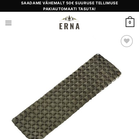
Skip
SAADAME VÄHEMALT 50€ SUURUSE TELLIMUSE
PAKIAUTOMAATI TASUTA!
to
content
0
Add to
wishlist