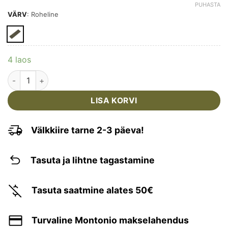
PUHASTA
VÄRV
:
Roheline
4 laos
M-TAC - TÄISPUHUTAV MAGAMISMATT 195x60x5CM kogu
LISA KORVI
Välkkiire tarne 2-3 päeva!
Tasuta ja lihtne tagastamine
Tasuta saatmine alates 50€
Turvaline Montonio makselahendus