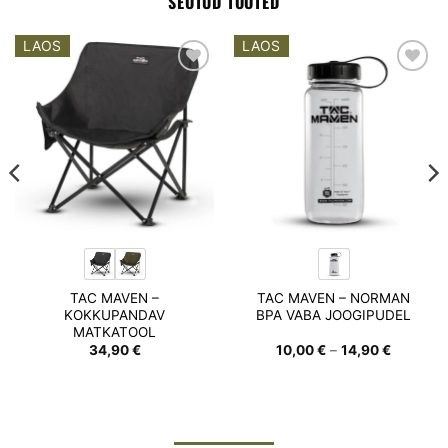
SEOTUD TOOTED
LAOS
LAOS
Add to
Add to
wishlist
wishlist
TAC MAVEN –
TAC MAVEN – NORMAN
KOKKUPANDAV
BPA VABA JOOGIPUDEL
MATKATOOL
Hinnava
34,90
€
10,00
€
–
14,90
€
10,00 €
kuni
14,90 €